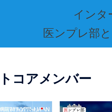
インタ
医ンプレ部と
トコアメンバー