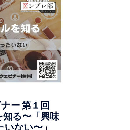
ナー 第１回
を知る〜「興味
たいない〜」