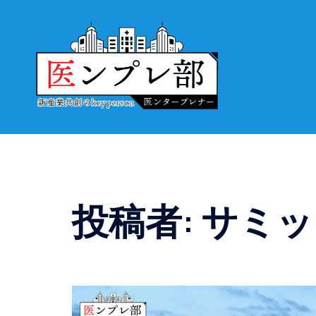
コ
ン
テ
ン
ツ
へ
ス
キ
ッ
プ
投稿者:
サミッ