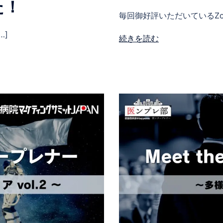
た！
毎回御好評いただいているZoo
…]
続きを読む