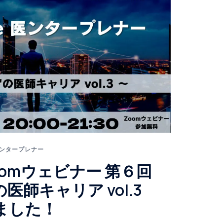
 医ンタープレナー
omウェビナー 第６回
医師キャリア vol.3
ました！