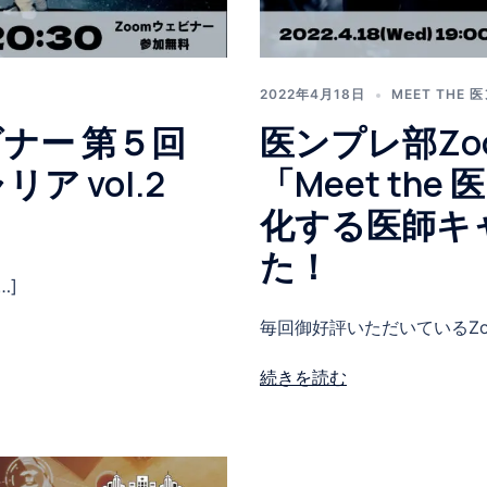
2022年4月18日
MEET THE
ナー 第５回
医ンプレ部Zo
ア vol.2
「Meet th
化する医師キ
た！
…]
毎回御好評いただいているZoo
続きを読む