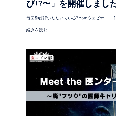
び!?〜」を開催しまし
毎回御好評いただいているZoomウェビナー「 [
続きを読む