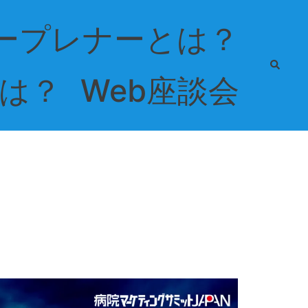
ープレナーとは？
検
索
は？
Web座談会